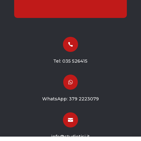

Tel:
035 526415

WhatsApp:
379 2223079

info@studiotisi.it