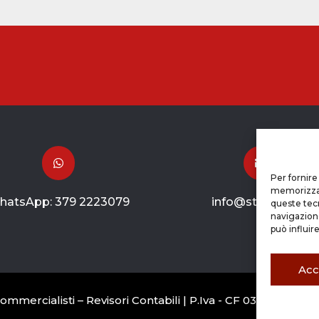


Per fornire
memorizzare
hatsApp:
379 2223079
info@studiotisi.it
queste tec
navigazione
può influir
Acc
mercialisti – Revisori Contabili | P.Iva - CF 03263800165