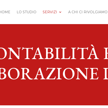
HOME
LO STUDIO
SERVIZI
A CHI CI RIVOLGIAMO
ONTABILITÀ 
BORAZIONE 