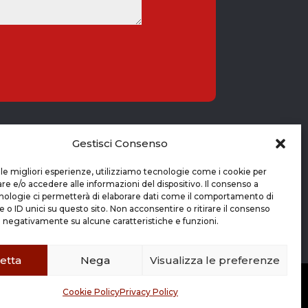
Gestisci Consenso

 le migliori esperienze, utilizziamo tecnologie come i cookie per
 e/o accedere alle informazioni del dispositivo. Il consenso a
Viale Europa 8
nologie ci permetterà di elaborare dati come il comportamento di
 o ID unici su questo sito. Non acconsentire o ritirare il consenso
Grassobbio BG (24050)
e negativamente su alcune caratteristiche e funzioni.
etta
Nega
Visualizza le preferenze
 |
Credits
|
Cookie Policy
|
Privacy Policy
Cookie Policy
Privacy Policy