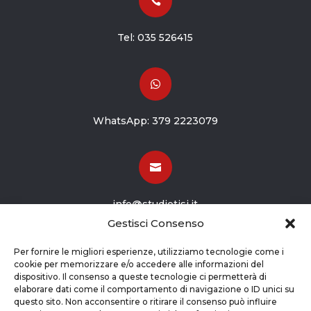

Tel:
035 526415

WhatsApp:
379 2223079

info@studiotisi.it
Gestisci Consenso

Per fornire le migliori esperienze, utilizziamo tecnologie come i
cookie per memorizzare e/o accedere alle informazioni del
dispositivo. Il consenso a queste tecnologie ci permetterà di
Viale Europa 8
elaborare dati come il comportamento di navigazione o ID unici su
questo sito. Non acconsentire o ritirare il consenso può influire
Grassobbio BG (24050)