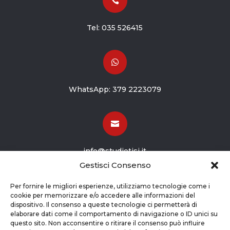

Tel:
035 526415

WhatsApp:
379 2223079

info@studiotisi.it
Gestisci Consenso

Per fornire le migliori esperienze, utilizziamo tecnologie come i
cookie per memorizzare e/o accedere alle informazioni del
dispositivo. Il consenso a queste tecnologie ci permetterà di
Viale Europa 8
elaborare dati come il comportamento di navigazione o ID unici su
questo sito. Non acconsentire o ritirare il consenso può influire
Grassobbio BG (24050)