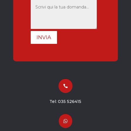
INVIA

Tel:
035 526415
