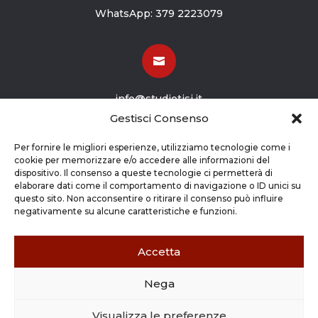
WhatsApp:
379 2223079

info@studiotisi.it
Gestisci Consenso

Per fornire le migliori esperienze, utilizziamo tecnologie come i
cookie per memorizzare e/o accedere alle informazioni del
dispositivo. Il consenso a queste tecnologie ci permetterà di
Viale Europa 8
elaborare dati come il comportamento di navigazione o ID unici su
questo sito. Non acconsentire o ritirare il consenso può influire
Grassobbio BG (24050)
negativamente su alcune caratteristiche e funzioni.
Accetta
Nega
Copyright © 2026 STUDIO TISI SRL –
Commercialisti – Revisori Contabili | P.Iva - CF
Visualizza le preferenze