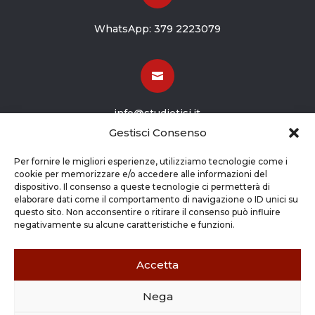
WhatsApp:
379 2223079

info@studiotisi.it
Gestisci Consenso

Per fornire le migliori esperienze, utilizziamo tecnologie come i
cookie per memorizzare e/o accedere alle informazioni del
dispositivo. Il consenso a queste tecnologie ci permetterà di
Viale Europa 8
elaborare dati come il comportamento di navigazione o ID unici su
questo sito. Non acconsentire o ritirare il consenso può influire
Grassobbio BG (24050)
negativamente su alcune caratteristiche e funzioni.
Accetta
Nega
Copyright © 2026 STUDIO TISI SRL –
Commercialisti – Revisori Contabili | P.Iva - CF