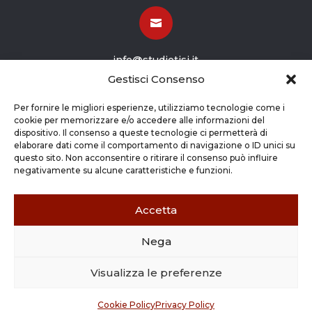

info@studiotisi.it
Gestisci Consenso

Per fornire le migliori esperienze, utilizziamo tecnologie come i
cookie per memorizzare e/o accedere alle informazioni del
dispositivo. Il consenso a queste tecnologie ci permetterà di
Viale Europa 8
elaborare dati come il comportamento di navigazione o ID unici su
questo sito. Non acconsentire o ritirare il consenso può influire
Grassobbio BG (24050)
negativamente su alcune caratteristiche e funzioni.
Accetta
Nega
Copyright © 2026 STUDIO TISI SRL –
Commercialisti – Revisori Contabili | P.Iva - CF
Visualizza le preferenze
03263800165 |
Credits
|
Cookie Policy
|
Privacy
Policy
Cookie Policy
Privacy Policy