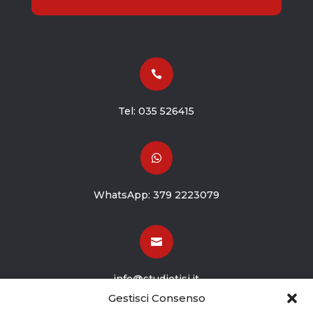

Tel:
035 526415

WhatsApp:
379 2223079

info@studiotisi.it
Gestisci Consenso