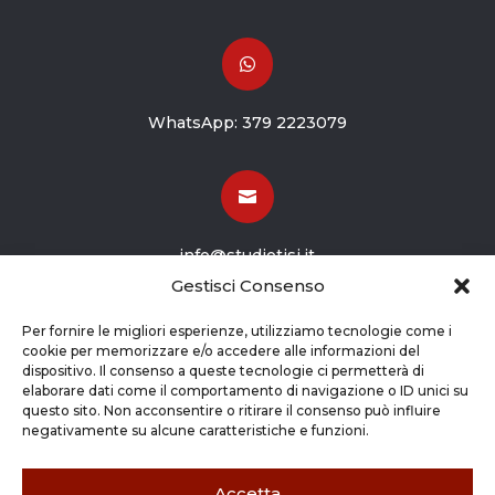

WhatsApp:
379 2223079

info@studiotisi.it
Gestisci Consenso

Per fornire le migliori esperienze, utilizziamo tecnologie come i
cookie per memorizzare e/o accedere alle informazioni del
dispositivo. Il consenso a queste tecnologie ci permetterà di
Viale Europa 8
elaborare dati come il comportamento di navigazione o ID unici su
questo sito. Non acconsentire o ritirare il consenso può influire
Grassobbio BG (24050)
negativamente su alcune caratteristiche e funzioni.
Accetta