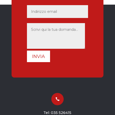
INVIA

Tel:
035 526415