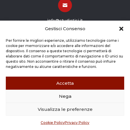

info@studiotisi.it
Gestisci Consenso

Per fornire le migliori esperienze, utilizziamo tecnologie come i
cookie per memorizzare e/o accedere alle informazioni del
dispositivo. Il consenso a queste tecnologie ci permetterà di
Viale Europa 8
elaborare dati come il comportamento di navigazione o ID unici su
questo sito. Non acconsentire o ritirare il consenso può influire
Grassobbio BG (24050)
negativamente su alcune caratteristiche e funzioni.
Accetta
Nega
Copyright © 2026 STUDIO TISI SRL –
Commercialisti – Revisori Contabili | P.Iva - CF
Visualizza le preferenze
03263800165 |
Credits
|
Cookie Policy
|
Privacy
Policy
Cookie Policy
Privacy Policy