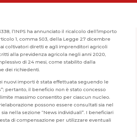
338, l’INPS ha annunciato il ricalcolo dell’importo
’articolo 1, comma 503, della Legge 27 dicembre
 coltivatori diretti e agli imprenditori agricoli
scritti alla previdenza agricola negli anni 2020,
plessivo di 24 mesi, come stabilito dalla
ne dei richiedenti.
ei nuovi importi è stata effettuata seguendo le
”; pertanto, il beneficio non è stato concesso
 limite massimo consentito per ciascun nucleo.
ta rielaborazione possono essere consultati sia nel
ia nella sezione “News individuali”. I beneficiari
iesta di compensazione per utilizzare eventuali