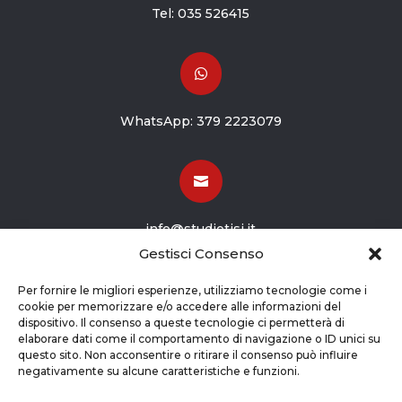
Tel:
035 526415

WhatsApp:
379 2223079

info@studiotisi.it
Gestisci Consenso

Per fornire le migliori esperienze, utilizziamo tecnologie come i
cookie per memorizzare e/o accedere alle informazioni del
dispositivo. Il consenso a queste tecnologie ci permetterà di
Viale Europa 8
elaborare dati come il comportamento di navigazione o ID unici su
questo sito. Non acconsentire o ritirare il consenso può influire
Grassobbio BG (24050)
negativamente su alcune caratteristiche e funzioni.