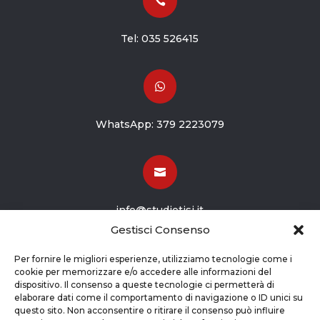

Tel:
035 526415

WhatsApp:
379 2223079

info@studiotisi.it
Gestisci Consenso

Per fornire le migliori esperienze, utilizziamo tecnologie come i
cookie per memorizzare e/o accedere alle informazioni del
dispositivo. Il consenso a queste tecnologie ci permetterà di
Viale Europa 8
elaborare dati come il comportamento di navigazione o ID unici su
questo sito. Non acconsentire o ritirare il consenso può influire
Grassobbio BG (24050)