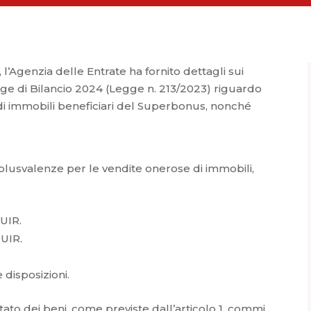
 l’Agenzia delle Entrate ha fornito dettagli sui
gge di Bilancio 2024 (Legge n. 213/2023) riguardo
 di immobili beneficiari del Superbonus, nonché
 plusvalenze per le vendite onerose di immobili,
TUIR.
TUIR.
 disposizioni.
stato dei beni, come previste dall’articolo 1, commi