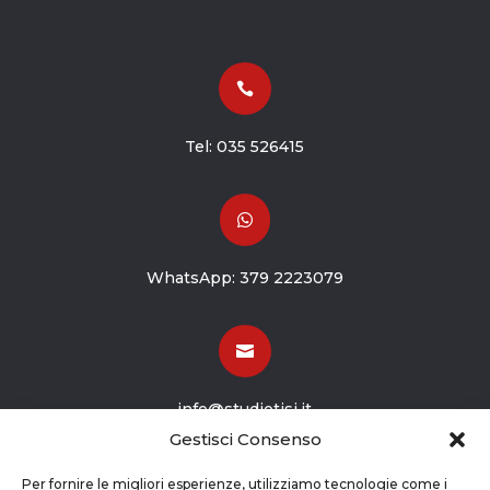

Tel:
035 526415

WhatsApp:
379 2223079

info@studiotisi.it
Gestisci Consenso

Per fornire le migliori esperienze, utilizziamo tecnologie come i