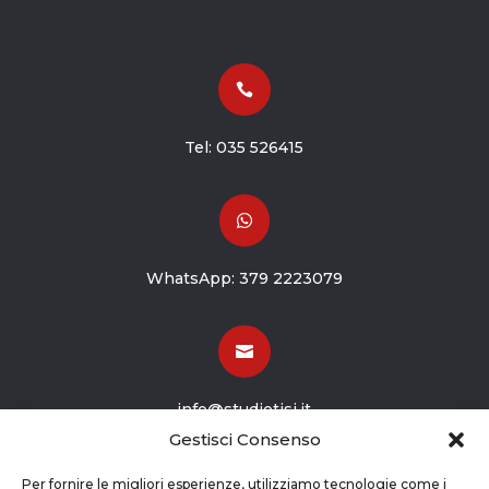

Tel:
035 526415

WhatsApp:
379 2223079

info@studiotisi.it
Gestisci Consenso

Per fornire le migliori esperienze, utilizziamo tecnologie come i