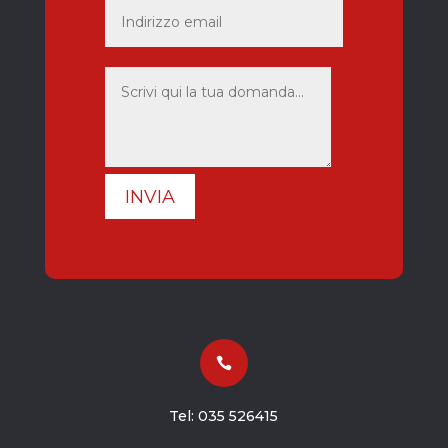
INVIA

Tel:
035 526415