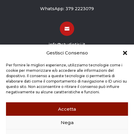
WhatsApp:
379 2223079

info@studiotisi.it
Gestisci Consenso

Per fornire le migliori esperienze, utilizziamo tecnologie come i
cookie per memorizzare e/o accedere alle informazioni del
dispositivo. Il consenso a queste tecnologie ci permetterà di
Viale Europa 8
elaborare dati come il comportamento di navigazione o ID unici su
questo sito. Non acconsentire o ritirare il consenso può influire
Grassobbio BG (24050)
negativamente su alcune caratteristiche e funzioni.
Accetta
Nega
Copyright © 2026 STUDIO TISI SRL –
Commercialisti – Revisori Contabili | P.Iva - CF