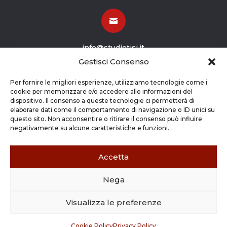

info@studiotisi.it
Gestisci Consenso

Per fornire le migliori esperienze, utilizziamo tecnologie come i
cookie per memorizzare e/o accedere alle informazioni del
dispositivo. Il consenso a queste tecnologie ci permetterà di
Viale Europa 8
elaborare dati come il comportamento di navigazione o ID unici su
questo sito. Non acconsentire o ritirare il consenso può influire
Grassobbio BG (24050)
negativamente su alcune caratteristiche e funzioni.
Accetta
Nega
Copyright © 2026 STUDIO TISI SRL –
Commercialisti – Revisori Contabili | P.Iva - CF
Visualizza le preferenze
03263800165 |
Credits
|
Cookie Policy
|
Privacy
Policy
Cookie Policy
Privacy Policy