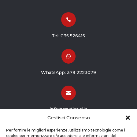

Tel:
035 526415

WhatsApp:
379 2223079

info@studiotisi.it
Gestisci Consenso

Per fornire le migliori esperienze, utilizziamo tecnologie come i
cookie per memorizzare e/o accedere alle informazioni del