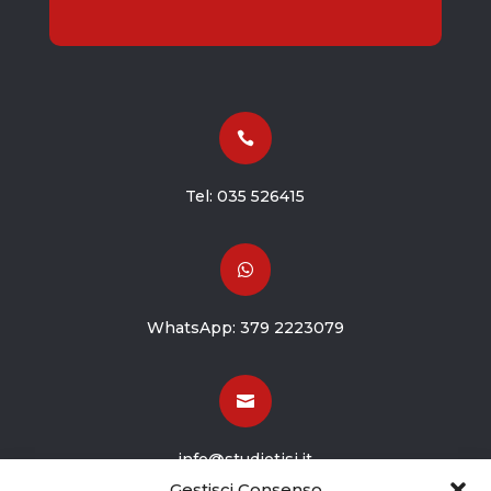

Tel:
035 526415

WhatsApp:
379 2223079

info@studiotisi.it
Gestisci Consenso