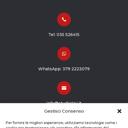

Tel:
035 526415

WhatsApp:
379 2223079

info@studiotisi.it
Gestisci Consenso

Per fornire le migliori esperienze, utilizziamo tecnologie come i
cookie per memorizzare e/o accedere alle informazioni del