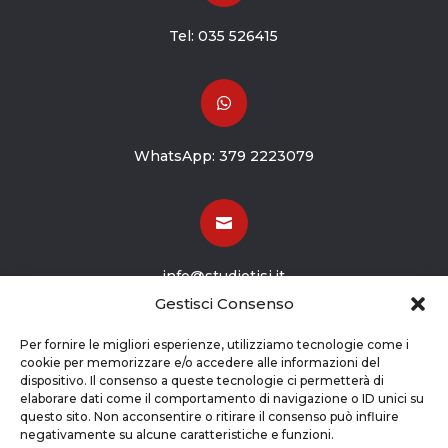
Tel:
035 526415

WhatsApp:
379 2223079

info@studiotisi.it
Gestisci Consenso

Per fornire le migliori esperienze, utilizziamo tecnologie come i
cookie per memorizzare e/o accedere alle informazioni del
dispositivo. Il consenso a queste tecnologie ci permetterà di
Viale Europa 8
elaborare dati come il comportamento di navigazione o ID unici su
questo sito. Non acconsentire o ritirare il consenso può influire
Grassobbio BG (24050)
negativamente su alcune caratteristiche e funzioni.