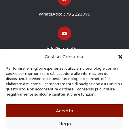
WhatsApp:
379 2223079

info@studiotisi.it
Gestisci Consenso

Per fornire le migliori esperienze, utilizziamo tecnologie come i
cookie per memorizzare e/o accedere alle informazioni del
dispositivo. Il consenso a queste tecnologie ci permetterà di
Viale Europa 8
elaborare dati come il comportamento di navigazione o ID unici su
questo sito. Non acconsentire o ritirare il consenso può influire
Grassobbio BG (24050)
negativamente su alcune caratteristiche e funzioni.
Accetta
Nega
Copyright © 2026 STUDIO TISI SRL –