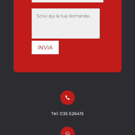
INVIA

Tel:
035 526415
