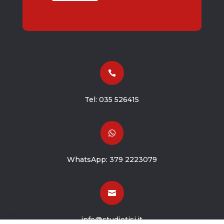

Tel:
035 526415

WhatsApp:
379 2223079

info@studiotisi.it