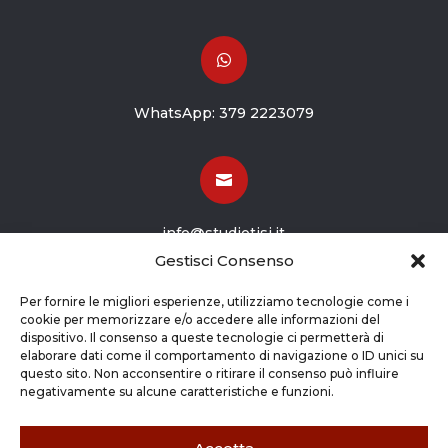

WhatsApp:
379 2223079

info@studiotisi.it
Gestisci Consenso

Per fornire le migliori esperienze, utilizziamo tecnologie come i
cookie per memorizzare e/o accedere alle informazioni del
dispositivo. Il consenso a queste tecnologie ci permetterà di
Viale Europa 8
elaborare dati come il comportamento di navigazione o ID unici su
questo sito. Non acconsentire o ritirare il consenso può influire
Grassobbio BG (24050)
negativamente su alcune caratteristiche e funzioni.