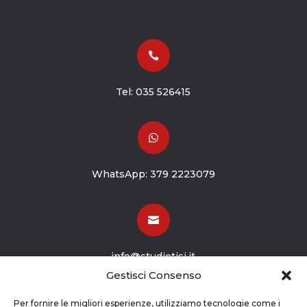

Tel:
035 526415

WhatsApp:
379 2223079

info@studiotisi.it
Gestisci Consenso

Per fornire le migliori esperienze, utilizziamo tecnologie come i