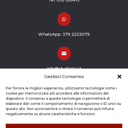
Tel:
035 526415

WhatsApp:
379 2223079

info@studiotisi.it
Gestisci Consenso

Per fornire le migliori esperienze, utilizziamo tecnologie come i
cookie per memorizzare e/o accedere alle informazioni del
dispositivo. Il consenso a queste tecnologie ci permetterà di
Viale Europa 8
elaborare dati come il comportamento di navigazione o ID unici su
questo sito. Non acconsentire o ritirare il consenso può influire
Grassobbio BG (24050)
negativamente su alcune caratteristiche e funzioni.