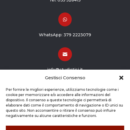
Tel:
035 526415

WhatsApp:
379 2223079

info@studiotisi.it
Gestisci Consenso

Per fornire le migliori esperienze, utilizziamo tecnologie come i
cookie per memorizzare e/o accedere alle informazioni del
dispositivo. Il consenso a queste tecnologie ci permetterà di
Viale Europa 8
elaborare dati come il comportamento di navigazione o ID unici su
questo sito. Non acconsentire o ritirare il consenso può influire
Grassobbio BG (24050)
negativamente su alcune caratteristiche e funzioni.