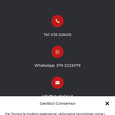

Tel:
035 526415

WhatsApp:
379 2223079

info@studiotisi.it
Gestisci Consenso

Per fornire le migliori esperienze, utilizziamo tecnologie come i