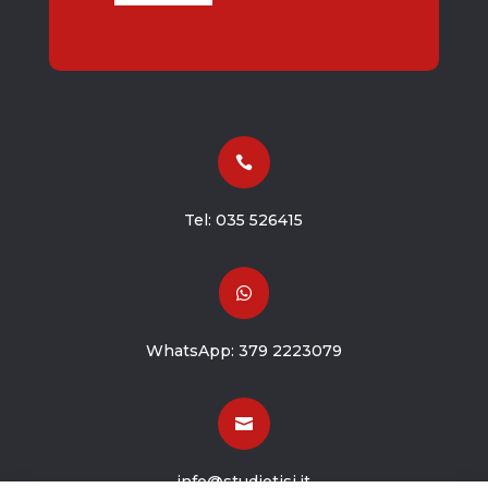

Tel:
035 526415

WhatsApp:
379 2223079

info@studiotisi.it