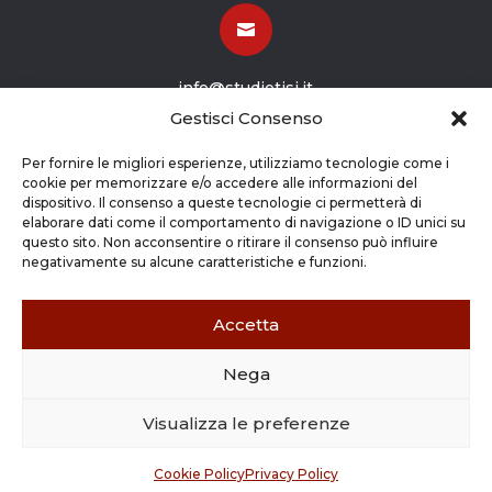

info@studiotisi.it
Gestisci Consenso

Per fornire le migliori esperienze, utilizziamo tecnologie come i
cookie per memorizzare e/o accedere alle informazioni del
dispositivo. Il consenso a queste tecnologie ci permetterà di
Viale Europa 8
elaborare dati come il comportamento di navigazione o ID unici su
questo sito. Non acconsentire o ritirare il consenso può influire
Grassobbio BG (24050)
negativamente su alcune caratteristiche e funzioni.
Accetta
Nega
Copyright © 2026 STUDIO TISI SRL –
Commercialisti – Revisori Contabili | P.Iva - CF
Visualizza le preferenze
03263800165 |
Credits
|
Cookie Policy
|
Privacy
Policy
Cookie Policy
Privacy Policy