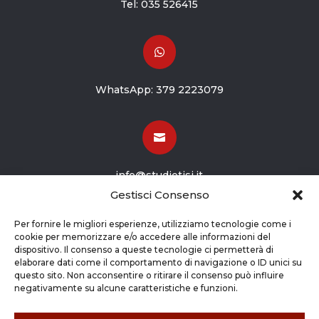
Tel:
035 526415

WhatsApp:
379 2223079

info@studiotisi.it
Gestisci Consenso

Per fornire le migliori esperienze, utilizziamo tecnologie come i
cookie per memorizzare e/o accedere alle informazioni del
dispositivo. Il consenso a queste tecnologie ci permetterà di
Viale Europa 8
elaborare dati come il comportamento di navigazione o ID unici su
questo sito. Non acconsentire o ritirare il consenso può influire
Grassobbio BG (24050)
negativamente su alcune caratteristiche e funzioni.