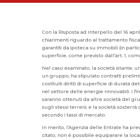
Con la Risposta ad Interpello del 16 april
chiarimenti riguardo al trattamento fiscale
garantiti da ipoteca su immobili (in partico
superficie, come previsto dall’art. 1, co
Nel caso esaminato, la società istante, 
un gruppo, ha stipulato contratti prelimin
costituiti diritti di superficie di durata 
nel settore delle energie rinnovabili. I f
saranno ottenuti da altre società del grup
sugli stessi terreni, e la società sosterrà 
secondo i tassi di mercato.
In merito, l’Agenzia delle Entrate ha pre
citato, non è possibile equiparare la locaz