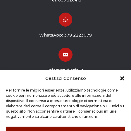
Tel:
035 526415

WhatsApp:
379 2223079

info@studiotisi.it
Gestisci Consenso

Per fornire le migliori esperienze, utilizziamo tecnologie come i
cookie per memorizzare e/o accedere alle informazioni del
dispositivo. Il consenso a queste tecnologie ci permetterà di
Viale Europa 8
elaborare dati come il comportamento di navigazione o ID unici su
questo sito. Non acconsentire o ritirare il consenso può influire
Grassobbio BG (24050)
negativamente su alcune caratteristiche e funzioni.