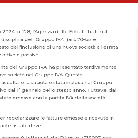
 2024, n. 128, l’Agenzia delle Entrate ha fornito
disciplina del “Gruppo IVA” (art. 70-bis e
esto dell’inclusione di una nuova società e l’errata
 attive e passive.
tante del Gruppo IVA, ha presentato tardivamente
va società nel Gruppo IVA. Questa
ccolta, e la società è stata inclusa nel Gruppo
ivo dal 1° gennaio dello stesso anno. Tuttavia, dal
 state emesse con la partita IVA della società
per regolarizzare le fatture emesse e ricevute in
ante fiscale deve:
, comma 8, lettera b), del D.Lgs. n. 471/1997, per