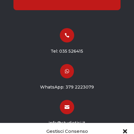

Tel:
035 526415

WhatsApp:
379 2223079

info@studiotisi.it
Gestisci Consenso