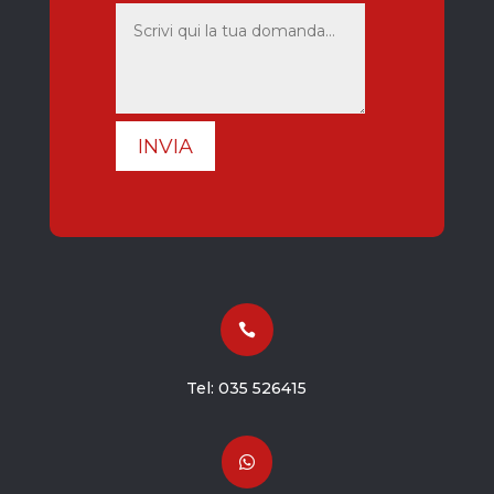
INVIA

Tel:
035 526415
