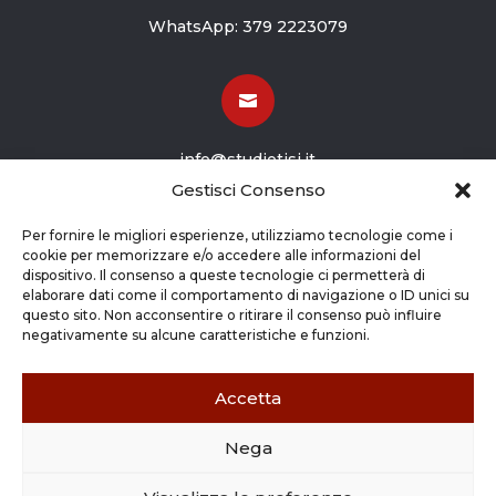
WhatsApp:
379 2223079

info@studiotisi.it
Gestisci Consenso

Per fornire le migliori esperienze, utilizziamo tecnologie come i
cookie per memorizzare e/o accedere alle informazioni del
dispositivo. Il consenso a queste tecnologie ci permetterà di
Viale Europa 8
elaborare dati come il comportamento di navigazione o ID unici su
questo sito. Non acconsentire o ritirare il consenso può influire
Grassobbio BG (24050)
negativamente su alcune caratteristiche e funzioni.
Accetta
Nega
Copyright © 2026 STUDIO TISI SRL –
Commercialisti – Revisori Contabili | P.Iva - CF