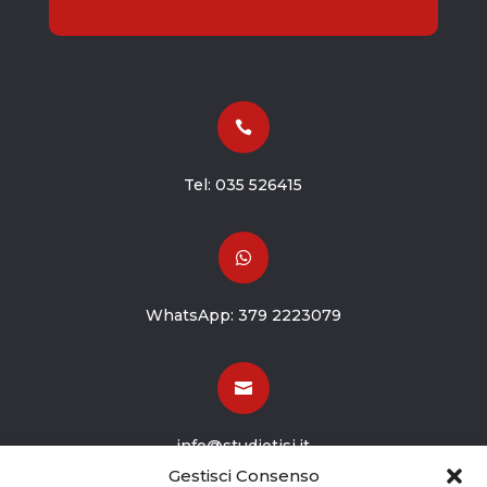

Tel:
035 526415

WhatsApp:
379 2223079

info@studiotisi.it
Gestisci Consenso