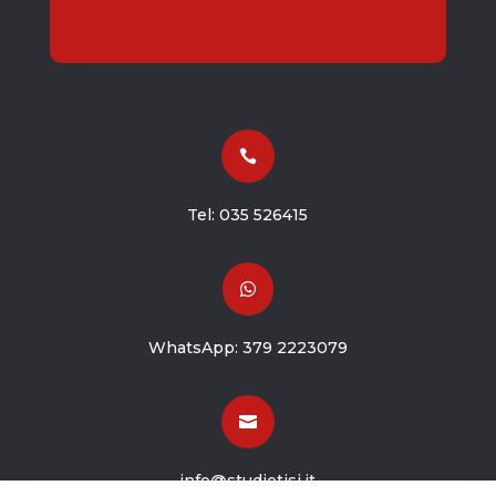

Tel:
035 526415

WhatsApp:
379 2223079

info@studiotisi.it