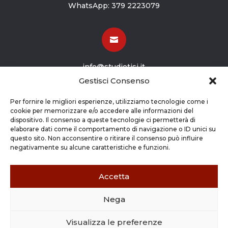
WhatsApp:
379 2223079

info@studiotisi.it
Gestisci Consenso

Per fornire le migliori esperienze, utilizziamo tecnologie come i
cookie per memorizzare e/o accedere alle informazioni del
dispositivo. Il consenso a queste tecnologie ci permetterà di
Viale Europa 8
elaborare dati come il comportamento di navigazione o ID unici su
questo sito. Non acconsentire o ritirare il consenso può influire
Grassobbio BG (24050)
negativamente su alcune caratteristiche e funzioni.
Accetta
Nega
Copyright © 2026 STUDIO TISI SRL –
Commercialisti – Revisori Contabili | P.Iva - CF
Visualizza le preferenze
03263800165 |
Credits
|
Cookie Policy
|
Privacy