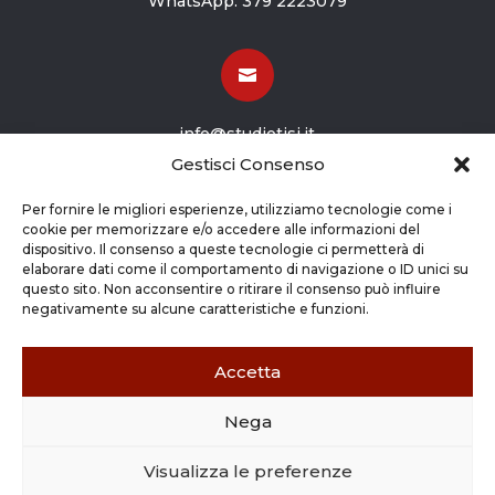
WhatsApp:
379 2223079

info@studiotisi.it
Gestisci Consenso

Per fornire le migliori esperienze, utilizziamo tecnologie come i
cookie per memorizzare e/o accedere alle informazioni del
dispositivo. Il consenso a queste tecnologie ci permetterà di
Viale Europa 8
elaborare dati come il comportamento di navigazione o ID unici su
questo sito. Non acconsentire o ritirare il consenso può influire
Grassobbio BG (24050)
negativamente su alcune caratteristiche e funzioni.
Accetta
Nega
Copyright © 2026 STUDIO TISI SRL –
Commercialisti – Revisori Contabili | P.Iva - CF
Visualizza le preferenze
03263800165 |
Credits
|
Cookie Policy
|
Privacy