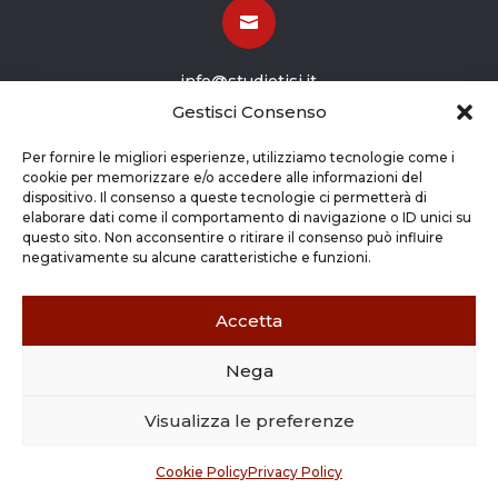

info@studiotisi.it
Gestisci Consenso

Per fornire le migliori esperienze, utilizziamo tecnologie come i
cookie per memorizzare e/o accedere alle informazioni del
dispositivo. Il consenso a queste tecnologie ci permetterà di
Viale Europa 8
elaborare dati come il comportamento di navigazione o ID unici su
questo sito. Non acconsentire o ritirare il consenso può influire
Grassobbio BG (24050)
negativamente su alcune caratteristiche e funzioni.
Accetta
Nega
Copyright © 2026 STUDIO TISI SRL –
Commercialisti – Revisori Contabili | P.Iva - CF
Visualizza le preferenze
03263800165 |
Credits
|
Cookie Policy
|
Privacy
Policy
Cookie Policy
Privacy Policy