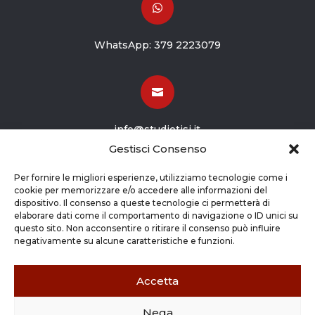

WhatsApp:
379 2223079

info@studiotisi.it
Gestisci Consenso

Per fornire le migliori esperienze, utilizziamo tecnologie come i
cookie per memorizzare e/o accedere alle informazioni del
dispositivo. Il consenso a queste tecnologie ci permetterà di
Viale Europa 8
elaborare dati come il comportamento di navigazione o ID unici su
questo sito. Non acconsentire o ritirare il consenso può influire
Grassobbio BG (24050)
negativamente su alcune caratteristiche e funzioni.
Accetta
Nega
Copyright © 2026 STUDIO TISI SRL –