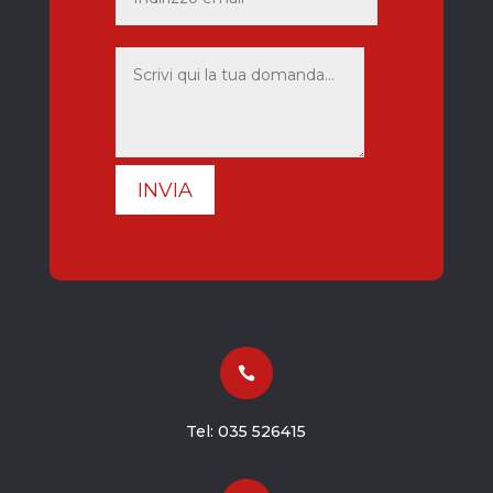
INVIA

Tel:
035 526415