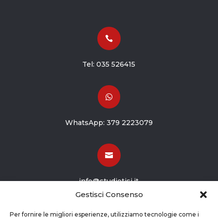

Tel:
035 526415

WhatsApp:
379 2223079

info@studiotisi.it
Gestisci Consenso

Per fornire le migliori esperienze, utilizziamo tecnologie come i