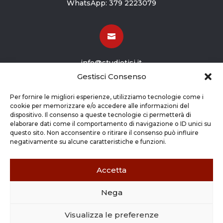
WhatsApp:
379 2223079

info@studiotisi.it
Gestisci Consenso

Per fornire le migliori esperienze, utilizziamo tecnologie come i
cookie per memorizzare e/o accedere alle informazioni del
dispositivo. Il consenso a queste tecnologie ci permetterà di
Viale Europa 8
elaborare dati come il comportamento di navigazione o ID unici su
questo sito. Non acconsentire o ritirare il consenso può influire
Grassobbio BG (24050)
negativamente su alcune caratteristiche e funzioni.
Accetta
Nega
Copyright © 2026 STUDIO TISI SRL –
Commercialisti – Revisori Contabili | P.Iva - CF
Visualizza le preferenze
03263800165 |
Credits
|
Cookie Policy
|
Privacy