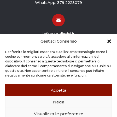
WhatsApp:
379 2223079

info@studiotisi.it
Gestisci Consenso

Per fornire le migliori esperienze, utilizziamo tecnologie come i
cookie per memorizzare e/o accedere alle informazioni del
dispositivo. Il consenso a queste tecnologie ci permetterà di
Viale Europa 8
elaborare dati come il comportamento di navigazione o ID unici su
questo sito. Non acconsentire o ritirare il consenso può influire
Grassobbio BG (24050)
negativamente su alcune caratteristiche e funzioni.
Accetta
Nega
Copyright © 2026 STUDIO TISI SRL –
Commercialisti – Revisori Contabili | P.Iva - CF
Visualizza le preferenze
03263800165 |
Credits
|
Cookie Policy
|
Privacy