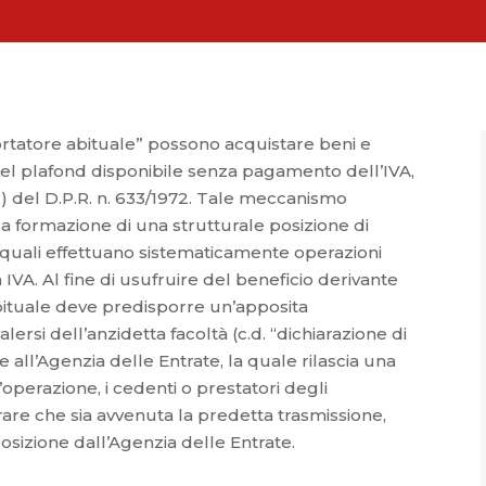
sportatore abituale” possono acquistare beni e
 del plafond disponibile senza pagamento dell’IVA,
 c) del D.P.R. n. 633/1972. Tale meccanismo
ica formazione di una strutturale posizione di
 i quali effettuano sistematicamente operazioni
 IVA. Al fine di usufruire del beneficio derivante
 abituale deve predisporre un’apposita
alersi dell’anzidetta facoltà (c.d. “dichiarazione di
all’Agenzia delle Entrate, la quale rilascia una
’operazione, i cedenti o prestatori degli
trare che sia avvenuta la predetta trasmissione,
sizione dall’Agenzia delle Entrate.