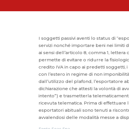
I soggetti passivi aventi lo status di “e
servizi nonché importare beni nei limiti
ai sensi dell’articolo 8, comma 1, lettera
permette di evitare o ridurre la fisiolog
credito IVA in capo ai predetti soggetti,
con l’estero in regime di non imponibilità
dall’utilizzo del plafond, l’esportatore
dichiarazione che attesti la volontà di avv
intento”) e trasmetterla telematicamente 
ricevuta telematica. Prima di effettuare l
esportatori abituali sono tenuti a riscon
avvalendosi delle modalità messe a dispo
Fonte Seac Spa