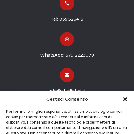

Tel:
035 526415

WhatsApp:
379 2223079

info@studiotisi.it
Gestisci Consenso

Per fornire le migliori esperienze, utilizziamo tecnologie come i
cookie per memorizzare e/o accedere alle informazioni del
dispositivo. Il consenso a queste tecnologie ci permetterà di
Viale Europa 8
elaborare dati come il comportamento di navigazione o ID unici su
questo sito. Non acconsentire o ritirare il consenso può influire