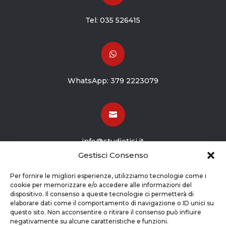
Tel:
035 526415

WhatsApp:
379 2223079

info@studiotisi.it
Gestisci Consenso

Per fornire le migliori esperienze, utilizziamo tecnologie come i
cookie per memorizzare e/o accedere alle informazioni del
dispositivo. Il consenso a queste tecnologie ci permetterà di
Viale Europa 8
elaborare dati come il comportamento di navigazione o ID unici su
questo sito. Non acconsentire o ritirare il consenso può influire
Grassobbio BG (24050)
negativamente su alcune caratteristiche e funzioni.